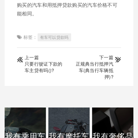
购买的汽车和用抵押贷款购买的汽车价格不可
能相同。
标签：
有车可以贷款吗
上一篇
下一篇
只要行驶证下款的
正规典当行抵押汽
车主贷有吗()?
车(典当行车辆抵
押)?
我有乘用车
我有摩托车
我有奢侈品