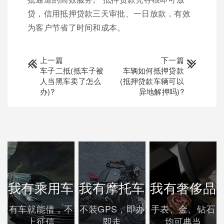
贷，信用抵押贷款三天审批、一日放款，有效
为客户节省了时间和成本。
上一篇
下一篇
车子二抵(抵车子被
车辆如何抵押贷款
人当黑车卖了怎么
(抵押贷款车辆可以
办)?
异地解押吗)?
我有乘用车
我有摩托车
我有奢侈品
有车就能借，不
不装GPS，即办
手表、金、钻石
上征信
即走
均可典当