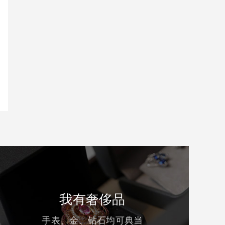
我有奢侈品
手表、金、钻石均可典当