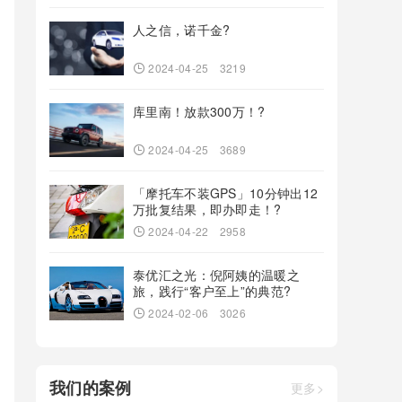
人之信，诺千金?
2024-04-25
3219
库里南！放款300万！?
2024-04-25
3689
「摩托车不装GPS」10分钟出12
万批复结果，即办即走！?
2024-04-22
2958
泰优汇之光：倪阿姨的温暖之
旅，践行“客户至上”的典范?
2024-02-06
3026
我们的案例
更多>