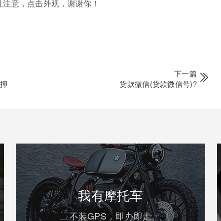
趾注意，点击外观，谢谢你！
下一篇
押押
贷款微信(贷款微信号)?
我有摩托车
不装GPS，即办即走