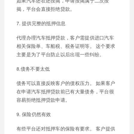
如果汽车还在还按揭，申请按揭属于二次按
揭，平台会直接拒绝贷款。
7. 提供完整的抵押信息
代理办理汽车抵押贷款，客户需提供进口汽车
相关保险单、车船税、税务证明等。 这个要求
主要是为了平台防止以后出现一些纠纷。
8.债务不要太低
债务可以直接反映客户的债权压力。 如果客户
在申请汽车抵押贷款前已有大量债务，平台很
容易拒绝抵押贷款申请。
9. 保险仍然有效
有些平台还对抵押车的保险有要求。 客户提供