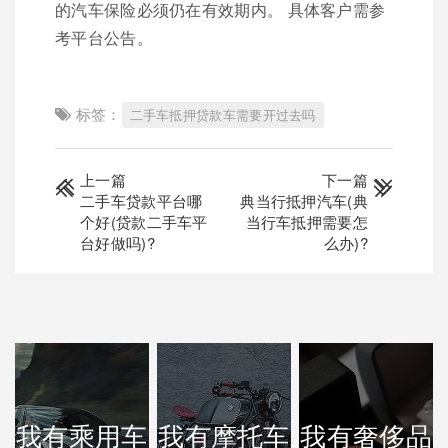
的汽车保险必须仍在有效期内。 具体客户需参
考平台公告。
标签：
二手车抵押贷款车需要开过去吗
上一篇
下一篇
二手车贷款平台哪
典当行抵押汽车(典
个好(贷款二手车平
当行车抵押需要怎
台好做吗)?
么办)?
我有乘用车
我有摩托车
我有奢侈品