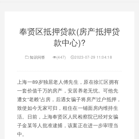
奉贤区抵押贷款(房产抵押贷
款中心)?
知识问答
(447)
2023-07-29 11:04:18
上海一89岁独居老人傅先生，原在徐汇区拥有
一套价值千万的房产，安居养老无忧。可他先
遭女“老赖”占房，后遇女骗子将房产过户抵押，
致使如今无家可归，租住在一铺面房内维持生
活。日前，上海奉贤区人民检察院已经对女骗
子金某等人批准逮捕，该案正在进一步审理当
中。