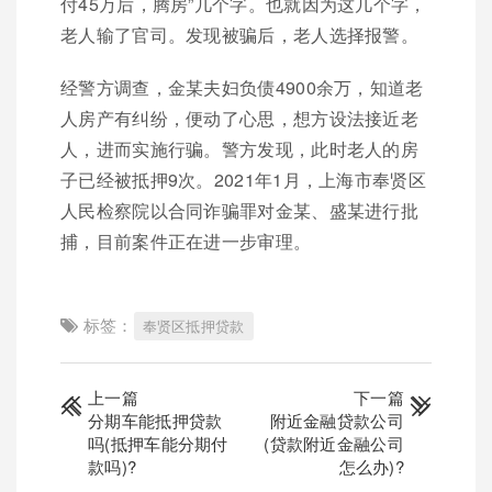
付45万后，腾房”几个字。也就因为这几个字，
老人输了官司。发现被骗后，老人选择报警。
经警方调查，金某夫妇负债4900余万，知道老
人房产有纠纷，便动了心思，想方设法接近老
人，进而实施行骗。警方发现，此时老人的房
子已经被抵押9次。2021年1月，上海市奉贤区
人民检察院以合同诈骗罪对金某、盛某进行批
捕，目前案件正在进一步审理。
标签：
奉贤区抵押贷款
上一篇
下一篇
分期车能抵押贷款
附近金融贷款公司
吗(抵押车能分期付
(贷款附近金融公司
款吗)?
怎么办)?