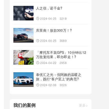
人之信，诺千金?
2024-04-25
3218
库里南！放款300万！?
2024-04-25
3689
「摩托车不装GPS」10分钟出12
万批复结果，即办即走！?
2024-04-22
2958
泰优汇之光：倪阿姨的温暖之
旅，践行“客户至上”的典范?
2024-02-06
3026
我们的案例
更多>