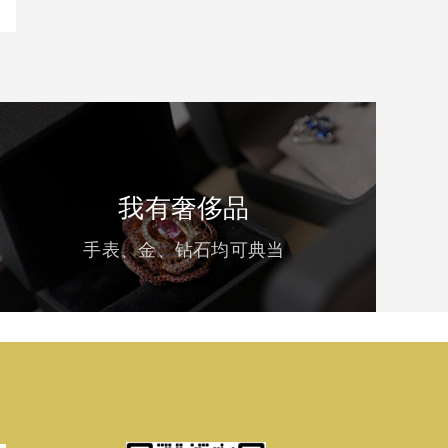
我有奢侈品
手表、金、钻石均可典当