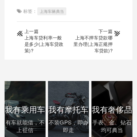
标签：
上海车辆典当
上一篇
下一篇
上海车贷利率一般
上海不押车贷款哪
是多少(上海车贷政
里办理(上海正规押
策)?
车贷款)?
我有乘用车
我有摩托车
我有奢侈品
有车就能借，不
不装GPS，即办
手表、金、钻石
上征信
即走
均可典当