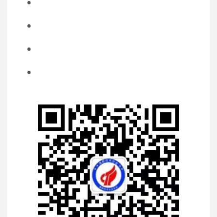
●
●
●
●