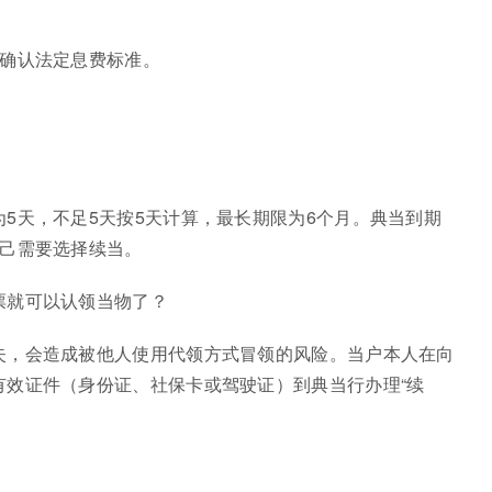
并确认法定息费标准。
5天，不足5天按5天计算，最长期限为6个月。典当到期
自己需要选择续当。
票就可以认领当物了？
失，会造成被他人使用代领方式冒领的风险。当户本人在向
有效证件（身份证、社保卡或驾驶证）到典当行办理“续