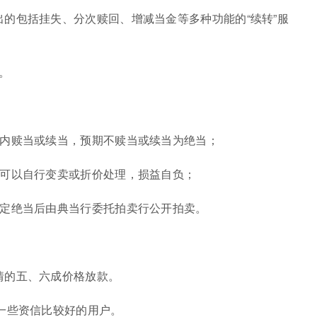
的包括挂失、分次赎回、增减当金等多种功能的“续转”服
。
。
天内赎当或续当，预期不赎当或续当为绝当；
行可以自行变卖或折价处理，损益自负；
约定绝当后由典当行委托拍卖行公开拍卖。
情的五、六成价格放款。
一些资信比较好的用户。