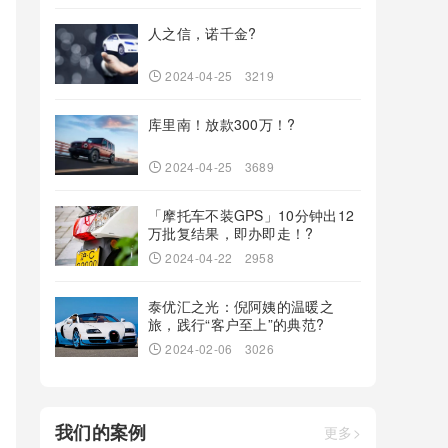
人之信，诺千金?
2024-04-25
3219
库里南！放款300万！?
2024-04-25
3689
「摩托车不装GPS」10分钟出12
万批复结果，即办即走！?
2024-04-22
2958
泰优汇之光：倪阿姨的温暖之
旅，践行“客户至上”的典范?
2024-02-06
3026
我们的案例
更多>