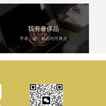
我有奢侈品
手表、金、钻石均可典当