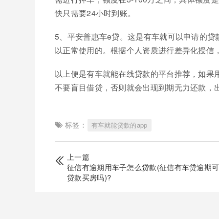
快只需要24小时到账。
5、平安普惠车e贷。这是有车就可以申请的
以正常使用的。根据个人资质进行差异化授信，
以上便是有车就能在线贷款的平台推荐，如果
不要盲目借贷，否则就会出现到期无力还款，
标签：
有车就能贷款的app
上一篇
征信有逾期用车子怎么贷款(征信有车贷逾期
贷款买房吗)?