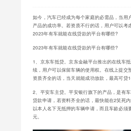
如今，汽车已经成为每个家庭的必需品，当用
产品的成功率。若资质不行的话，用户可以考
2023年有车就能在线贷款的平台有哪些?
2023年有车就能在线贷款的平台有哪些?
1、京东车抵贷。京东金融平台推出的在线车
续，用户可以保留车辆的使用权。在线上提交
资质齐全的话，当天就能成功放款，最高可贷1
2、平安车主贷。平安银行旗下的产品，是有车
贷款申请，若资料齐全的话，最快能在2笑死内
以本人名下无抵押的车辆申请，而且车龄必须要
元。