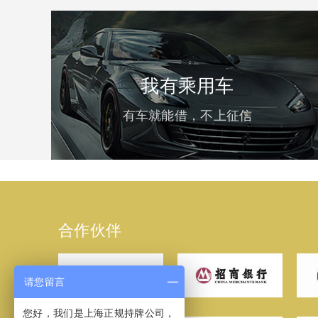
我有乘用车
有车就能借，不上征信
合作伙伴
请您留言
您好，我们是上海正规持牌公司，