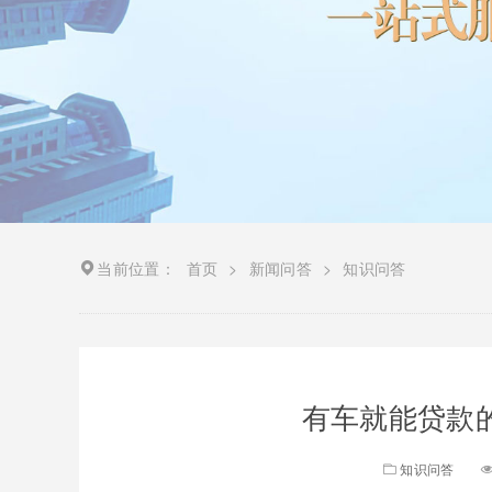
当前位置：
首页
>
新闻问答
>
知识问答
有车就能贷款的a
知识问答