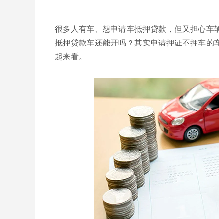
很多人有车、想申请车抵押贷款，但又担心车
抵押贷款车还能开吗？其实申请押证不押车的
起来看。