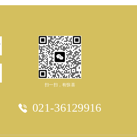
扫一扫，有惊喜
021-36129916