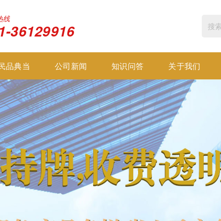
热线
1-36129916
民品典当
公司新闻
知识问答
关于我们