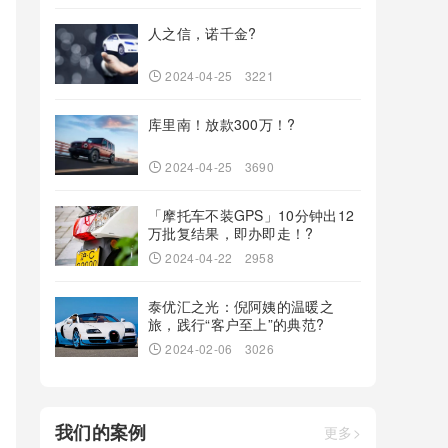
人之信，诺千金?
2024-04-25
3221
库里南！放款300万！?
2024-04-25
3690
「摩托车不装GPS」10分钟出12
万批复结果，即办即走！?
2024-04-22
2958
泰优汇之光：倪阿姨的温暖之
旅，践行“客户至上”的典范?
2024-02-06
3026
我们的案例
更多>