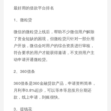
最好用的借款平台排名
1、微粒贷
微信的微粒贷上线后，帮助不少微信用户解除
了资金短缺的困境，但微粒贷只针对一部分用
户开放，微信会对用户的综合资质进行审核，
符合要求的用户才能获得邀请，不支持用户主
动申请开通微粒贷。
2、360借条
360借条是360金融贷款产品，申请资料简单，
月利率0.8%起步，可以等本等息按月分期还
款，线上申请，到账很快。
3、提钱花