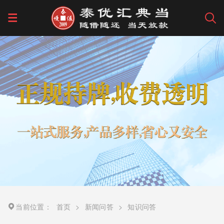
当前位置：
首页
>
新闻问答
>
知识问答