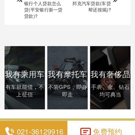
银行个人贷款怎么
邦克汽车贷款(车贷
贷(平安银行新一贷
帮还按揭)?
贷款)?
我有乘用车
我有摩托车
我有奢侈品
有车就能借，不
不装GPS，即办
手表、金、钻石
上征信
即走
均可典当
021-36129916
免费预约
上海泰优汇典当有限公司