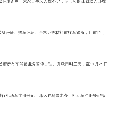
务延伸服务点，大家办事又方便不少，你们可前往就近的办理
带身份证、购车凭证、合格证等材料前往车管所，目前也可
首府所有车驾管业务暂停办理。升级用时三天，至11月29日
进行机动车注册登记，那么在乌鲁木齐，机动车注册登记需