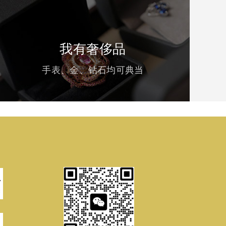
我有奢侈品
手表、金、钻石均可典当