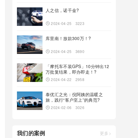
人之信，诺千金?
2024-04-25
3223
库里南！放款300万！?
2024-04-25
3690
「摩托车不装GPS」10分钟出12
万批复结果，即办即走！?
2024-04-22
2958
泰优汇之光：倪阿姨的温暖之
旅，践行“客户至上”的典范?
2024-02-06
3026
我们的案例
更多>