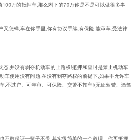
值100万的抵押车,那么剩下的70万你是不是可以做很多事
又怎样,车在你手里,你有协议手续,有保险,能审车,受法律
状态,并没有剥夺机动车的上路权!抵押和查封是禁止机动车
机动车使用没有问题,在没有剥夺路权的前提下,如果不允许车
车,不过户、可年审、可保险、交警不扣车!(无证驾驶、酒驾
你也不敢保证一辈子不丢,其实很简单的一个道理，你买抵押