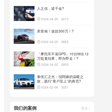
人之信，诺千金?
2024-04-25
3210
库里南！放款300万！?
2024-04-25
3683
「摩托车不装GPS」10分钟出12
万批复结果，即办即走！?
2024-04-22
2950
泰优汇之光：倪阿姨的温暖之
旅，践行“客户至上”的典范?
2024-02-06
3021
我们的案例
更多>