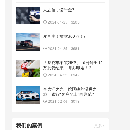
人之信，诺千金?
2024-04-25
3205
库里南！放款300万！?
2024-04-25
3681
「摩托车不装GPS」10分钟出12
万批复结果，即办即走！?
2024-04-22
2947
泰优汇之光：倪阿姨的温暖之
旅，践行“客户至上”的典范?
2024-02-06
3018
我们的案例
更多>