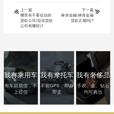
上一篇
下一篇
哪里有不看征信的
林肯金融(林肯金融
贷款公司(征信贷款
贷款正规吗)?
公司有哪些)?
我有乘用车
我有摩托车
我有奢侈品
有车就能借，不
不装GPS，即办
手表、金、钻石
上征信
即走
均可典当