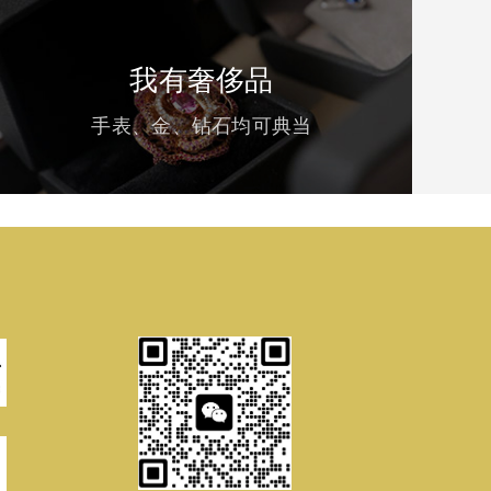
我有奢侈品
手表、金、钻石均可典当