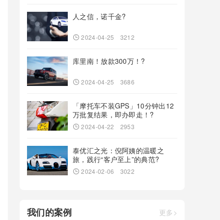
人之信，诺千金?
2024-04-25
3212
库里南！放款300万！?
2024-04-25
3686
「摩托车不装GPS」10分钟出12
万批复结果，即办即走！?
2024-04-22
2953
泰优汇之光：倪阿姨的温暖之
旅，践行“客户至上”的典范?
2024-02-06
3022
我们的案例
更多>