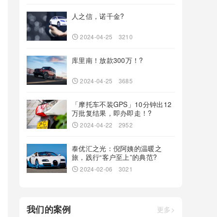
人之信，诺千金?
2024-04-25
3210
库里南！放款300万！?
2024-04-25
3685
「摩托车不装GPS」10分钟出12
万批复结果，即办即走！?
2024-04-22
2952
泰优汇之光：倪阿姨的温暖之
旅，践行“客户至上”的典范?
2024-02-06
3021
我们的案例
更多>