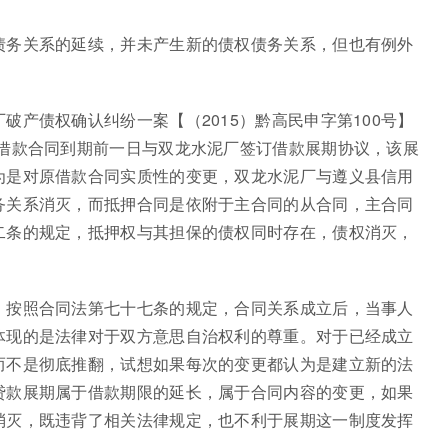
债务关系的延续，并未产生新的债权债务关系，但也有例外
破产债权确认纠纷一案【（2015）黔高民申字第100号】
即借款合同到期前一日与双龙水泥厂签订借款展期协议，该展
为是对原借款合同实质性的变更，双龙水泥厂与遵义县信用
务关系消灭，而抵押合同是依附于主合同的从合同，主合同
二条的规定，抵押权与其担保的债权同时存在，债权消灭，
，按照合同法第七十七条的规定，合同关系成立后，当事人
体现的是法律对于双方意思自治权利的尊重。对于已经成立
而不是彻底推翻，试想如果每次的变更都认为是建立新的法
贷款展期属于借款期限的延长，属于合同内容的变更，如果
消灭，既违背了相关法律规定，也不利于展期这一制度发挥