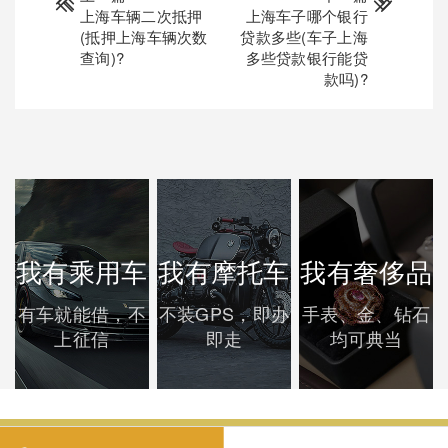
上海车辆二次抵押
上海车子哪个银行
(抵押上海车辆次数
贷款多些(车子上海
查询)?
多些贷款银行能贷
款吗)?
我有乘用车
我有摩托车
我有奢侈品
有车就能借，不
不装GPS，即办
手表、金、钻石
上征信
即走
均可典当