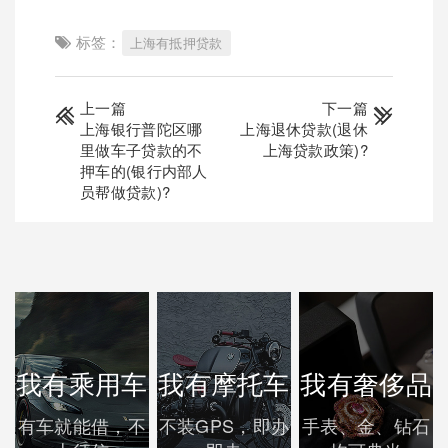
标签：
上海有抵押贷款
上一篇
下一篇
上海银行普陀区哪
上海退休贷款(退休
里做车子贷款的不
上海贷款政策)?
押车的(银行内部人
员帮做贷款)?
我有乘用车
我有摩托车
我有奢侈品
有车就能借，不
不装GPS，即办
手表、金、钻石