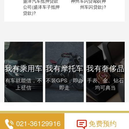
盛泽汽车抵押贷款
神州车闪贷app(神
公司(盛泽车子抵押
州车闪贷款)?
贷款)?
我有乘用车
我有摩托车
我有奢侈品
有车就能借，不
不装GPS，即办
手表、金、钻石
上征信
即走
均可典当
021-36129916
免费预约
上海泰优汇典当有限公司