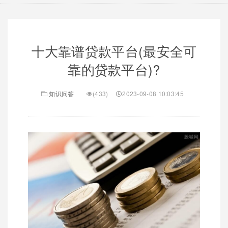
十大靠谱贷款平台(最安全可
靠的贷款平台)?
知识问答
(433)
2023-09-08 10:03:45