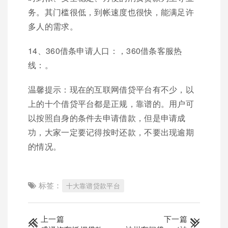
务。其门槛很低，到帐速度也很快，能满足许
多人的需求。
14、360借条申请人口：，360借条客服热
线：。
温馨提示：现在的互联网借贷平台有不少，以
上的十个借贷平台都是正规，靠谱的。用户可
以按照自身的条件去申请借款，但是申请成
功，大家一定要记得按时还款，不要出现逾期
的情况。
标签：
十大靠谱贷款平台
上一篇
下一篇