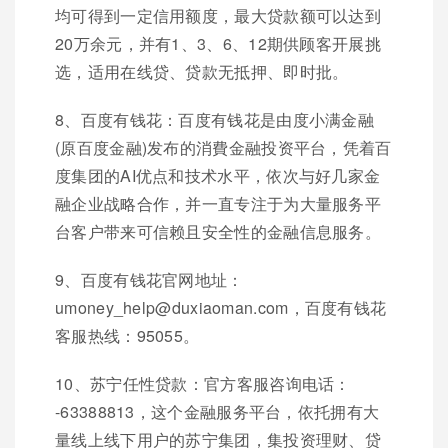
均可得到一定信用额度，最大贷款额可以达到
20万余元，并有1、3、6、12期供顾客开展挑
选，适用在线贷、贷款无抵押、即时批。
8、百度有钱花：百度有钱花是由度小满金融
(原百度金融)发布的消費金融投资平台，凭着百
度集团的AI优点和技术水平，依次与好几家金
融企业战略合作，并一直专注于为大量服务平
台客户带来可信赖且安全性的金融信息服务。
9、百度有钱花官网地址：
umoney_help@duxiaoman.com，百度有钱花
客服热线：95055。
10、苏宁任性贷款：官方客服咨询电话：
-63388813，这个金融服务平台，依托拥有大
量线上线下用户的苏宁集团，集投资理财、贷