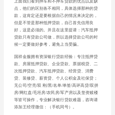
上面我们看到押车和不押车贷款的优点以及缺
点，他们的区别各不相同，具体选择那种的贷
款，这肯定还是要根据自己的情况来决定的，
但是不管是那种抵押贷款，自己首先信用良
好，这是必须的。并且在这里提请：汽车抵押
贷款只有贷款公司做，所以选择贷款公司的时
候一定要做好参考，避免上当受骗。
国祥金服拥有资深银行贷款经验：专注抵押贷
款、房屋抵押贷款、企业贷款、票据税贷、二
次抵押贷款、汽车抵押贷款、经营贷、消费
贷、装修贷、薪资贷、个人公积金及社保贷；
无公司/空壳/双 刚/黑/名单/单签/高评高贷/双拼
房/网红盘/毛坯房/农民房/军产房以及垫资赎楼
等皆可操作，专业解决银行贷款难题，咨询请
添加王经理微信：（手机同号）。