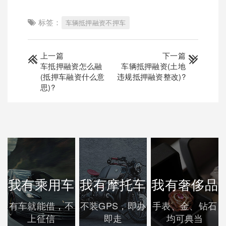
标签：
车辆抵押融资不押车
上一篇
下一篇
车抵押融资怎么融
车辆抵押融资(土地
(抵押车融资什么意
违规抵押融资整改)?
思)?
我有乘用车
我有摩托车
我有奢侈品
有车就能借，不
不装GPS，即办
手表、金、钻石
上征信
即走
均可典当