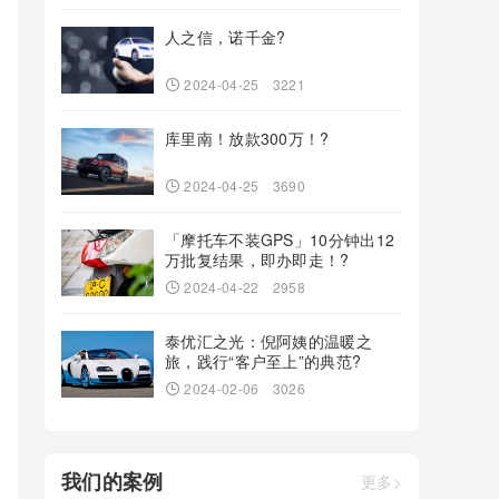
人之信，诺千金?
2024-04-25
3221
库里南！放款300万！?
2024-04-25
3690
「摩托车不装GPS」10分钟出12
万批复结果，即办即走！?
2024-04-22
2958
泰优汇之光：倪阿姨的温暖之
旅，践行“客户至上”的典范?
2024-02-06
3026
我们的案例
更多>