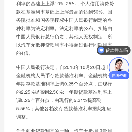
利率的基础上上浮10%-25%，个人信用消费贷
款在基准利率基础上上浮最高的达到50%。国
务院批准和国务院授权中国人民银行制定的各
种利率为法定利率。法定利率的公布、实施由
中国人民银行总行负责，其他人无权制定，所
以汽车无抵押贷款利率不得超过银行同期利率
贷款押车吗
的4倍。
中国人民银行决定，自2010年10月20日起上调
金融机构人民币存贷款基准利率。金融机构一
年期存款基准利率上调0.25个百分点，由现行
的2.25%提高到2.50%;一年期贷款基准利率上
调0.25个百分点，由现行的5.31%提高到
5.56%；其他各档次存贷款基准利率据此相应
调整。
作为商业贷款利率的一种，汽车无抵押贷款利