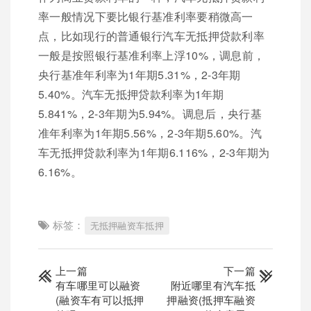
率一般情况下要比银行基准利率要稍微高一
点，比如现行的普通银行汽车无抵押贷款利率
一般是按照银行基准利率上浮10%，调息前，
央行基准年利率为1年期5.31%，2-3年期
5.40%。汽车无抵押贷款利率为1年期
5.841%，2-3年期为5.94%。调息后，央行基
准年利率为1年期5.56%，2-3年期5.60%。汽
车无抵押贷款利率为1年期6.116%，2-3年期为
6.16%。
标签：
无抵押融资车抵押
上一篇
下一篇
有车哪里可以融资
附近哪里有汽车抵
(融资车有可以抵押
押融资(抵押车融资