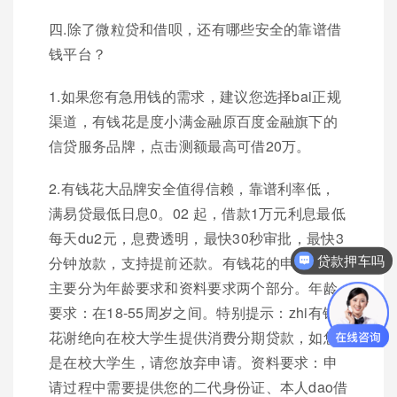
四.除了微粒贷和借呗，还有哪些安全的靠谱借
钱平台？
1.如果您有急用钱的需求，建议您选择bai正规
渠道，有钱花是度小满金融原百度金融旗下的
信贷服务品牌，点击测额最高可借20万。
2.有钱花大品牌安全值得信赖，靠谱利率低，
满易贷最低日息0。02 起，借款1万元利息最低
每天du2元，息费透明，最快30秒审批，最快3
贷款押车吗
分钟放款，支持提前还款。有钱花的申请条件
你们是怎么收费的呢？
主要分为年龄要求和资料要求两个部分。年龄
要求：在18-55周岁之间。特别提示：zhi有钱
花谢绝向在校大学生提供消费分期贷款，如您
是在校大学生，请您放弃申请。资料要求：申
请过程中需要提供您的二代身份证、本人dao借