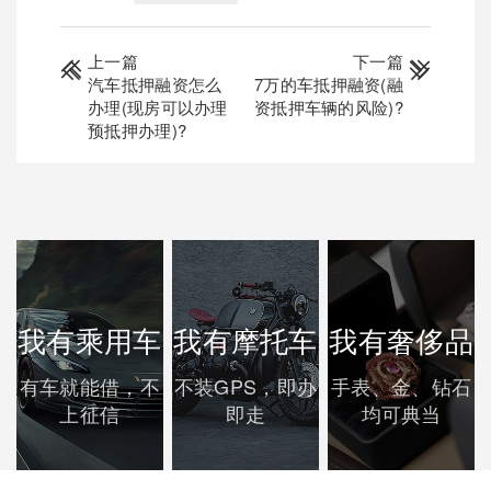
上一篇
下一篇
汽车抵押融资怎么
7万的车抵押融资(融
办理(现房可以办理
资抵押车辆的风险)?
预抵押办理)?
我有乘用车
我有摩托车
我有奢侈品
有车就能借，不
不装GPS，即办
手表、金、钻石
上征信
即走
均可典当