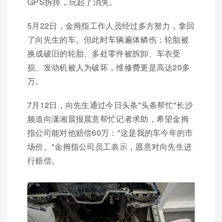
GPS拆掉，玩起了消失。
5月22日，金拇指工作人员经过多方努力，拿回
了向先生的车。但此时车辆遍体鳞伤：轮胎被
换成破旧的轮胎、多处零件被拆卸、车衣受
损、发动机被人为破坏，维修费更是高达20多
万。
7月12日，向先生通过今日头条"头条帮忙"长沙
频道向潇湘晨报晨意帮忙记者求助，希望金拇
指公司能对他赔偿60万："这是我的车今年的市
场价。"金拇指公司员工表示，愿意对向先生进
行赔偿。