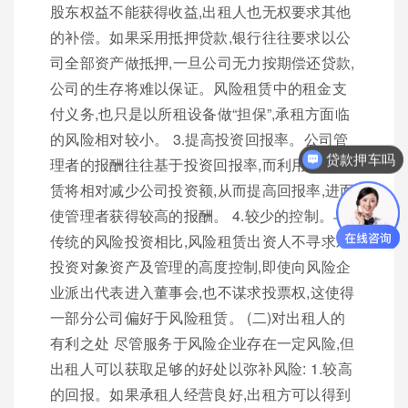
股东权益不能获得收益,出租人也无权要求其他
的补偿。如果采用抵押贷款,银行往往要求以公
司全部资产做抵押,一旦公司无力按期偿还贷款,
公司的生存将难以保证。风险租赁中的租金支
付义务,也只是以所租设备做“担保”,承租方面临
贷款押车吗
的风险相对较小。 3.提高投资回报率。公司管
你们是怎么收费的呢？
理者的报酬往往基于投资回报率,而利用风险租
赁将相对减少公司投资额,从而提高回报率,进而
使管理者获得较高的报酬。 4.较少的控制。与
传统的风险投资相比,风险租赁出资人不寻求对
投资对象资产及管理的高度控制,即使向风险企
业派出代表进入董事会,也不谋求投票权,这使得
一部分公司偏好于风险租赁。 (二)对出租人的
有利之处 尽管服务于风险企业存在一定风险,但
出租人可以获取足够的好处以弥补风险: 1.较高
的回报。如果承租人经营良好,出租方可以得到