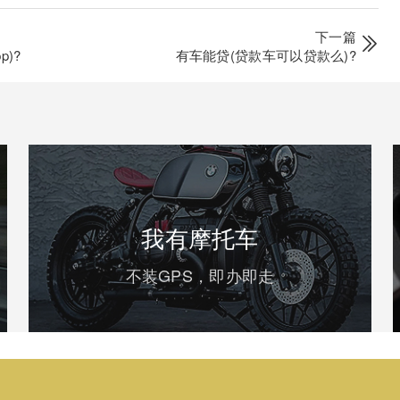
下一篇
)?
有车能贷(贷款车可以贷款么)?
我有摩托车
不装GPS，即办即走