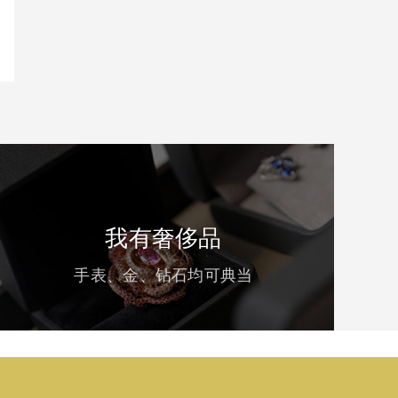
我有奢侈品
手表、金、钻石均可典当