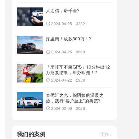
人之信，诺千金?
2024-04-25
3222
库里南！放款300万！?
2024-04-25
3690
「摩托车不装GPS」10分钟出12
万批复结果，即办即走！?
2024-04-22
2958
泰优汇之光：倪阿姨的温暖之
旅，践行“客户至上”的典范?
2024-02-06
3026
我们的案例
更多>