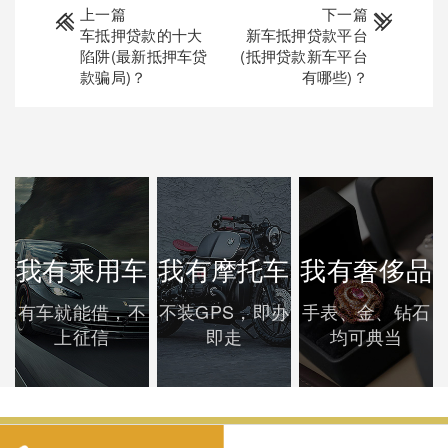
上一篇
下一篇
车抵押贷款的十大
新车抵押贷款平台
陷阱(最新抵押车贷
(抵押贷款新车平台
款骗局)？
有哪些)？
我有乘用车
我有摩托车
我有奢侈品
有车就能借，不
不装GPS，即办
手表、金、钻石
上征信
即走
均可典当