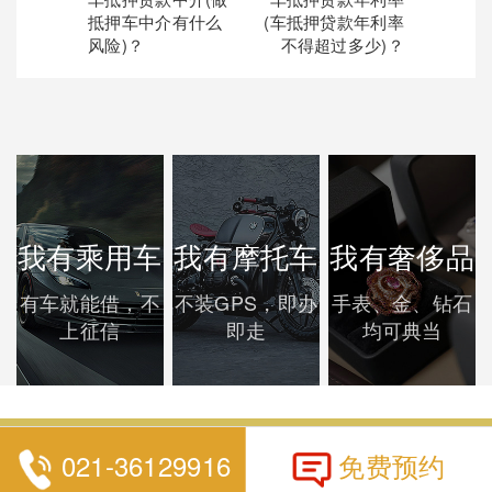
抵押车中介有什么
(车抵押贷款年利率
风险)？
不得超过多少)？
我有乘用车
我有摩托车
我有奢侈品
有车就能借，不
不装GPS，即办
手表、金、钻石
上征信
即走
均可典当
021-36129916
免费预约
上海泰优汇典当有限公司