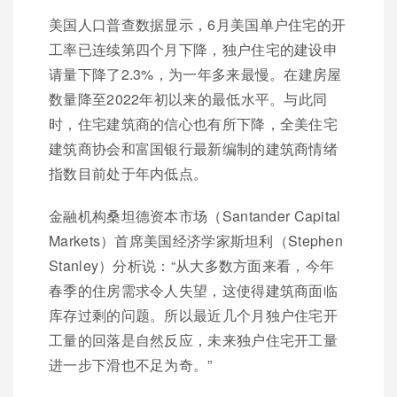
美国人口普查数据显示，6月美国单户住宅的开
工率已连续第四个月下降，独户住宅的建设申
请量下降了2.3%，为一年多来最慢。在建房屋
数量降至2022年初以来的最低水平。与此同
时，住宅建筑商的信心也有所下降，全美住宅
建筑商协会和富国银行最新编制的建筑商情绪
指数目前处于年内低点。
金融机构桑坦德资本市场（Santander Capital
Markets）首席美国经济学家斯坦利（Stephen
Stanley）分析说：“从大多数方面来看，今年
春季的住房需求令人失望，这使得建筑商面临
库存过剩的问题。所以最近几个月独户住宅开
工量的回落是自然反应，未来独户住宅开工量
进一步下滑也不足为奇。”