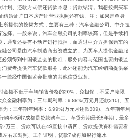
款计划、还款方式偿还贷款本息；贷款结清。我想按揭买车
份证结婚证户口本房产证营业执照还有钱。注：如果是单身
场上所提供的按揭方式，主要有三种：汽车金融公司、中介担
行选择。一般来说，汽车金融公司的利率较高，但是手续相
琐，通常还要有不动产进行抵押，而通过中介方担保购车的
金融公司是由汽车制造商出资成立的、为买车人提供金融服
更必须得到中国银监会的批准，服务内容与范围也要由银监
向消费者提供汽车贷款服务，此外还能为汽车经销商提供采
等一些经中国银监会批准的其他信贷业务。
首付金额不低于车辆销售价格的20%，免担保，不受户籍限
金融利率为：三年期利率：6.88%(万元月还款310)、五
利率为：三年期年利率：6.99%(万元月还款309)、五年期年利
、现行购车6到7成都是贷款购车二、车贷分期最长5年期，最多
可贷7万三、贷款可以在4S直接申请四、贷款提供资料需要看
成左右加驾照、工作证明，贷款7成再加银行流水