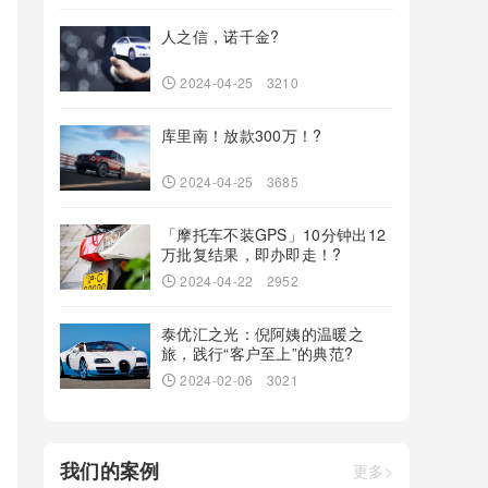
人之信，诺千金?
2024-04-25
3210
库里南！放款300万！?
2024-04-25
3685
「摩托车不装GPS」10分钟出12
万批复结果，即办即走！?
2024-04-22
2952
泰优汇之光：倪阿姨的温暖之
旅，践行“客户至上”的典范?
2024-02-06
3021
我们的案例
更多>