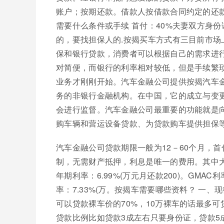
账户；按期还款。借款人按借款合同约定的还
需要什么条件或手续 首付：40%夫妻双方身
的，要找担保人的.按揭买车方式有三目前市
保和银行贷款，消费者可以根据自己的需求进
对简便，而银行的利率相对较低，但是手续繁
业务才刚刚开始。汽车金融公司提供按揭汽车
务的非银行金融机构。在中国，它的成立与变
会进行监督。汽车金融公司最重要的功能就是
购车辆和营运设备贷款、为贷款购车提供担保
汽车金融公司贷款期限一般为12－60个月，
制，无需财产抵押，利息是唯一的费用。其中大众
年期利率：6.99%(万元月还款200)。GMAC
率：7.33%(万。按揭车需要哪些资料？ 一
可以贷款裸车价的70%，10万裸车的话最多
贷款比例比如贷款3成左右只要身份证，贷款5