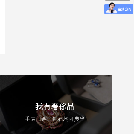
我有奢侈品
手表、金、钻石均可典当