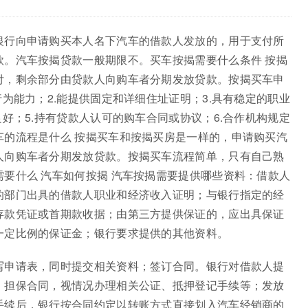
银行向申请购买本人名下汽车的借款人发放的，用于支付所
款。汽车按揭贷款一般期限不。买车按揭需要什么条件 按揭
付，剩余部分由贷款人向购车者分期发放贷款。按揭买车申
为能力；2.能提供固定和详细住址证明；3.具有稳定的职业
好；5.持有贷款人认可的购车合同或协议；6.合作机构规定
车的流程是什么 按揭买车和按揭买房是一样的，申请购买汽
人向购车者分期发放贷款。按揭买车流程简单，只有自己熟
要什么 汽车如何按揭 汽车按揭需要提供哪些资料：借款人
的部门出具的借款人职业和经济收入证明；与银行指定的经
存款凭证或首期款收据；由第三方提供保证的，应出具保证
一定比例的保证金；银行要求提供的其他资料。
写申请表，同时提交相关资料；签订合同。银行对借款人提
、担保合同，视情况办理相关公证、抵押登记手续等；发放
手续后，银行按合同约定以转账方式直接划入汽车经销商的