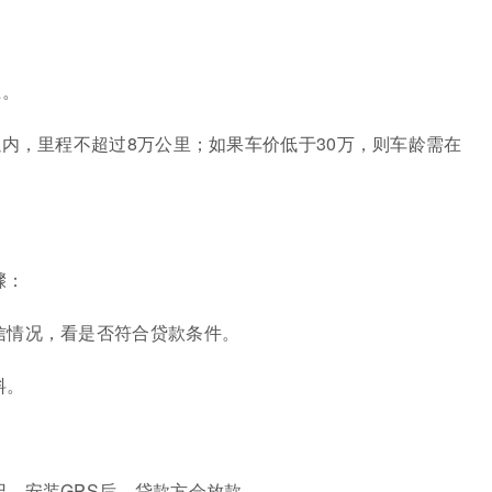
上。
以内，里程不超过8万公里；如果车价低于30万，则车龄需在
骤：
信情况，看是否符合贷款条件。
料。
，安装GPS后，贷款方会放款。