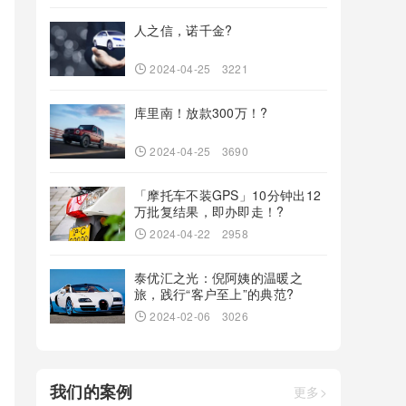
人之信，诺千金?
2024-04-25
3221
库里南！放款300万！?
2024-04-25
3690
「摩托车不装GPS」10分钟出12
万批复结果，即办即走！?
2024-04-22
2958
泰优汇之光：倪阿姨的温暖之
旅，践行“客户至上”的典范?
2024-02-06
3026
我们的案例
更多>