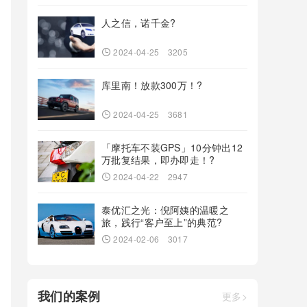
人之信，诺千金?
2024-04-25
3205
库里南！放款300万！?
2024-04-25
3681
「摩托车不装GPS」10分钟出12
万批复结果，即办即走！?
2024-04-22
2947
泰优汇之光：倪阿姨的温暖之
旅，践行“客户至上”的典范?
2024-02-06
3017
我们的案例
更多>