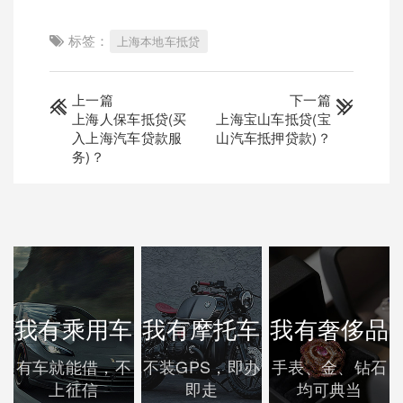
标签：
上海本地车抵贷
上一篇
下一篇
上海人保车抵贷(买
上海宝山车抵贷(宝
入上海汽车贷款服
山汽车抵押贷款)？
务)？
我有乘用车
我有摩托车
我有奢侈品
有车就能借，不
不装GPS，即办
手表、金、钻石
上征信
即走
均可典当