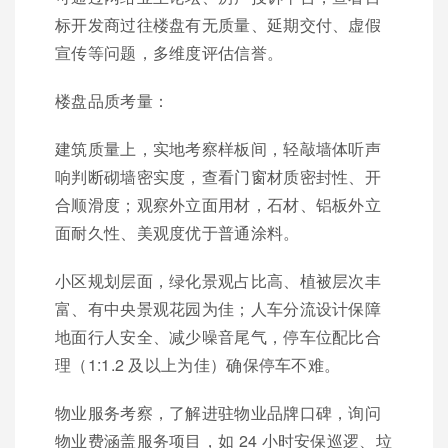
标开发商过往楼盘有无质量、延期交付、虚假
宣传等问题，多维度评估信誉。
楼盘品质考量：
建筑质量上，实地考察样板间，轻敲墙体听声
响判断砌墙密实度，查看门窗材质密封性、开
合顺滑度；观察外立面用材，石材、铝板外立
面耐久性、美观度优于普通涂料。
小区规划层面，绿化景观占比高、植被层次丰
富、有中央景观花园为佳；人车分流设计保障
地面行人安全、减少噪音尾气，停车位配比合
理（1:1.2 及以上为佳）确保停车不难。
物业服务考察，了解进驻物业品牌口碑，询问
物业费涵盖服务项目，如 24 小时安保巡逻、垃