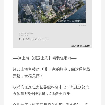
══⫸上海【缦云上海】精装住宅⫷══
缦云上海售楼处电话： 家的故事，由这通热线
开篇，全程关怀！
杨浦滨江定位为世界级科创中心，其规划总商
办体量5倍于陆家嘴，2.6倍于前滩。
合生首座上海滨江超极合生汇，联动B站、美