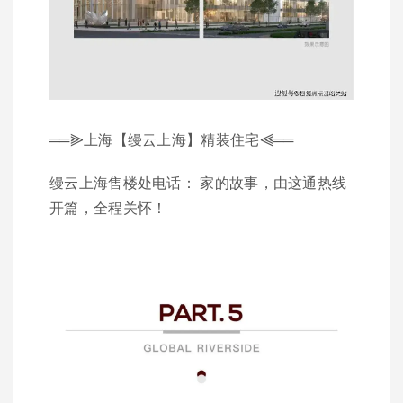
══⫸上海【缦云上海】精装住宅⫷══
缦云上海售楼处电话： 家的故事，由这通热线
开篇，全程关怀！