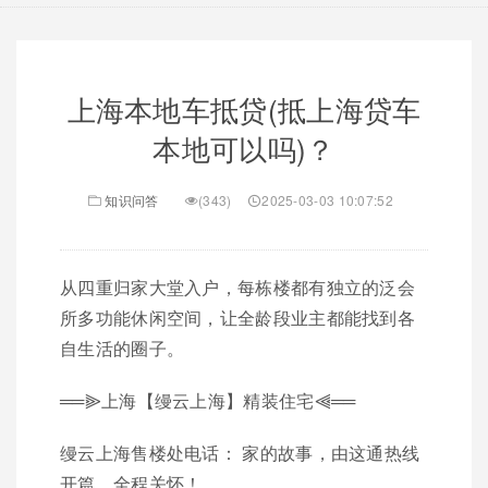
上海本地车抵贷(抵上海贷车
本地可以吗)？
知识问答
(343)
2025-03-03 10:07:52
从四重归家大堂入户，每栋楼都有独立的泛会
所多功能休闲空间，让全龄段业主都能找到各
自生活的圈子。
══⫸上海【缦云上海】精装住宅⫷══
缦云上海售楼处电话： 家的故事，由这通热线
开篇，全程关怀！