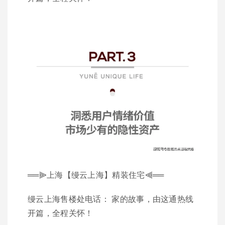
══⫸上海【缦云上海】精装住宅⫷══
缦云上海售楼处电话： 家的故事，由这通热线
开篇，全程关怀！