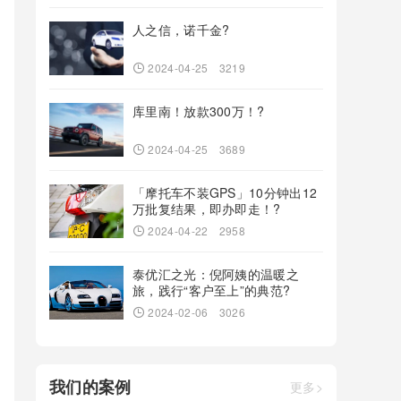
人之信，诺千金?
2024-04-25
3219
库里南！放款300万！?
2024-04-25
3689
「摩托车不装GPS」10分钟出12
万批复结果，即办即走！?
2024-04-22
2958
泰优汇之光：倪阿姨的温暖之
旅，践行“客户至上”的典范?
2024-02-06
3026
我们的案例
更多>