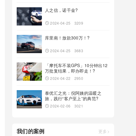
人之信，诺千金?
2024-04-25
3209
库里南！放款300万！?
2024-04-25
3683
「摩托车不装GPS」10分钟出12
万批复结果，即办即走！?
2024-04-22
2950
泰优汇之光：倪阿姨的温暖之
旅，践行“客户至上”的典范?
2024-02-06
3021
我们的案例
更多>