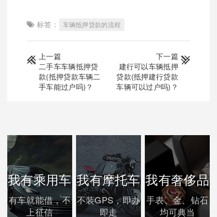
标签：
车辆抵押贷款的流程
上一篇
下一篇
二手车车辆抵押贷
建行可以车辆抵押
款(抵押贷款车辆二
贷款(抵押建行贷款
手车能过户吗)？
车辆可以过户吗)？
我有乘用车
我有摩托车
我有奢侈品
有车就能借，不
不装GPS，即办
手表、金、钻石
上征信
即走
均可典当