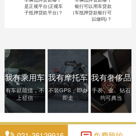
是正规平台(正规车
银行可以用车贷款
子抵押贷款平台)？
(车抵押贷款银行可
以做吗)？
我有乘用车
我有摩托车
我有奢侈品
有车就能借，不
不装GPS，即办
手表、金、钻石
上征信
即走
均可典当
021-36129916
免费预约
上海泰优汇典当有限公司