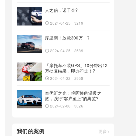
人之信，诺千金?
2024-04-25
3219
库里南！放款300万！?
2024-04-25
3689
「摩托车不装GPS」10分钟出12
万批复结果，即办即走！?
2024-04-22
2958
泰优汇之光：倪阿姨的温暖之
旅，践行“客户至上”的典范?
2024-02-06
3026
我们的案例
更多>