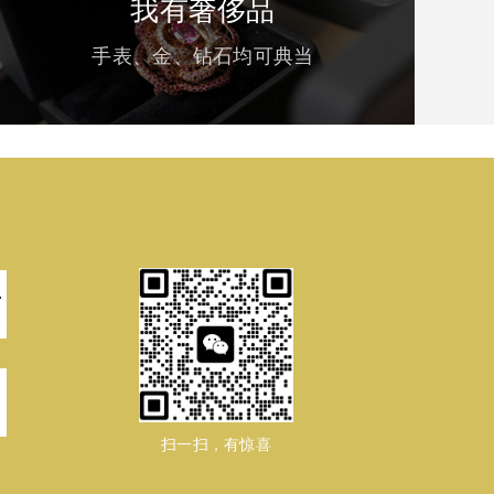
我有奢侈品
手表、金、钻石均可典当
扫一扫，有惊喜