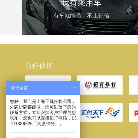
我有乘用车
有车就能借，不上征信
合作伙伴
请您留言
您好，我们是上海正规持牌公司，
外牌沪牌都能做，您可以留下您的
联系方式，立即安排客户经理与您
联系，您也可以直接拨打电话，13
701839625（同微信号）。