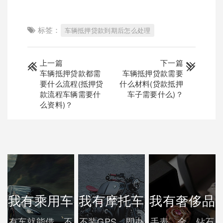
标签：
车辆抵押贷款到期后怎么处理
上一篇
下一篇
车辆抵押贷款都需
车辆抵押贷款需要
要什么流程(抵押贷
什么材料(贷款抵押
款流程车辆需要什
车子需要什么)？
么资料)？
我有乘用车
我有摩托车
我有奢侈品
有车就能借，不
不装GPS，即办
手表、金、钻石