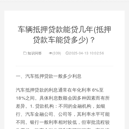
车辆抵押贷款能贷几年(抵押
贷款车能贷多少)？
知识问答
(339)
2025-04-13 10:02:56
一、汽车抵押贷款一般多少利息
汽车抵押贷款的利息通常在年化利率 6%至
18%之间。具体利息数额会因多种因素而有所
差异。1. 贷款机构：不同的金融机构，如银
行、汽车金融公司、公司等，其利率水平可能
不同。银行一般利率相对较低，但审批流程较