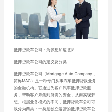
抵押贷款车公司：为梦想加速 图2
抵押贷款车公司的定义及分类
抵押贷款车公司（Mortgage Auto Company，
简称MAC）是一种专门从事汽车抵押贷款业务
的金融机构。它通过为客户汽车抵押贷款服
务，帮助客户筹集到所需的资金，从而实现梦
想。根据业务模式的不同，抵押贷款车公司可
以分为两类：一类是独立运营的抵押贷款车公