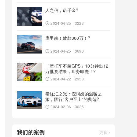
人之信，诺千金?
2024-04-25
3223
库里南！放款300万！?
2024-04-25
3690
「摩托车不装GPS」10分钟出12
万批复结果，即办即走！?
2024-04-22
2958
泰优汇之光：倪阿姨的温暖之
旅，践行“客户至上”的典范?
2024-02-06
3026
我们的案例
更多>