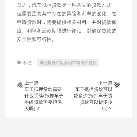
总之，汽车抵押贷款是一种常见的贷款方式，
但需要注意其中存在的风险和利率的变化。在
申请贷款时，需要提供相关材料，并对贷款额
度、利率和还款期限进行评估，以确保贷款的
安全性和可行性。
标签：
哪些银行可以办理车辆抵押贷款
上一篇
下一篇
车子抵押贷款需要
车子抵押贷款可以
什么手续(抵押车子
贷多少(抵押车子贷
手续贷款需要担保
贷款可以贷多少
人吗)？
年)？