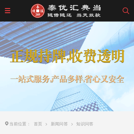
当前位置：
首页
>
新闻问答
>
知识问答