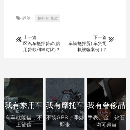
标签：
抵押车 贷款
上一篇
下一篇
区汽车抵押贷款(信
车辆抵押贷( 车贷司
用贷款利率对比)？
机被骗案例 )？
我有乘用车
我有摩托车
我有奢侈品
有车就能借，不
不装GPS，即办
手表、金、钻石
上征信
即走
均可典当