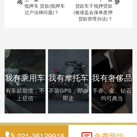
抵押车 贷款(抵押车
贷款车子抵押贷款
过户法律问题)？
(银保监会保单质押
贷款管理办法)？
我有乘用车
我有摩托车
我有奢侈品
有车就能借，不
不装GPS，即办
手表、金、钻石
上征信
即走
均可典当
021-36129916
免费预约
上海泰优汇典当有限公司