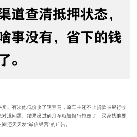
手卖。有次他低价收了辆宝马，原车主还不上贷款被银行收
绝对没问题。结果没过俩月车就被银行拖走了，买家找他要
圈还天天发"诚信经营"的广告。