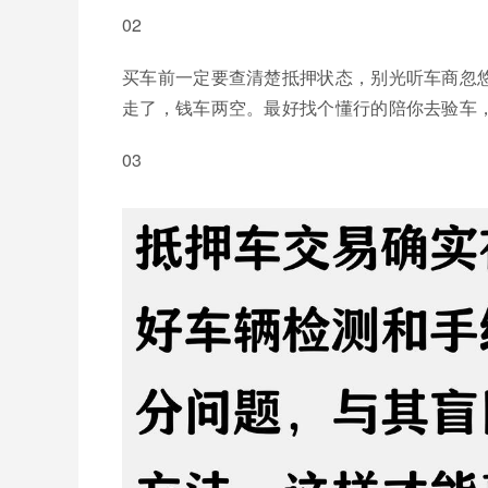
02
买车前一定要查清楚抵押状态，别光听车商忽
走了，钱车两空。最好找个懂行的陪你去验车
03