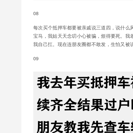
08
每次买个抵押车都要被亲戚说三道四，说什么
宝马，我姑天天念叨小心被骗，烦得要死。我
我自己扛。现在连朋友圈都不敢发，生怕又被
09