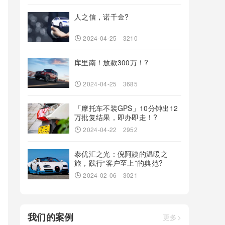
人之信，诺千金?
2024-04-25
3210
库里南！放款300万！?
2024-04-25
3685
「摩托车不装GPS」10分钟出12
万批复结果，即办即走！?
2024-04-22
2952
泰优汇之光：倪阿姨的温暖之
旅，践行“客户至上”的典范?
2024-02-06
3021
我们的案例
更多>